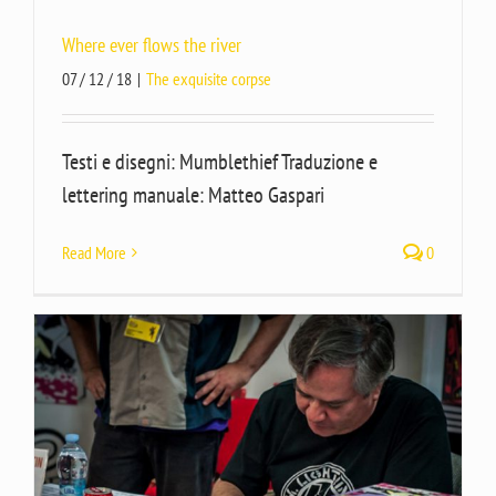
Where ever flows the river
07 / 12 / 18
|
The exquisite corpse
Testi e disegni: Mumblethief Traduzione e
lettering manuale: Matteo Gaspari
Read More
0
l